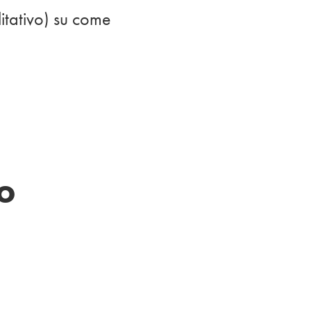
litativo) su come
o