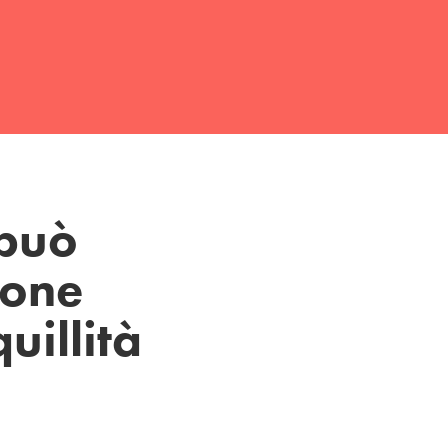
 può
ione
uillità