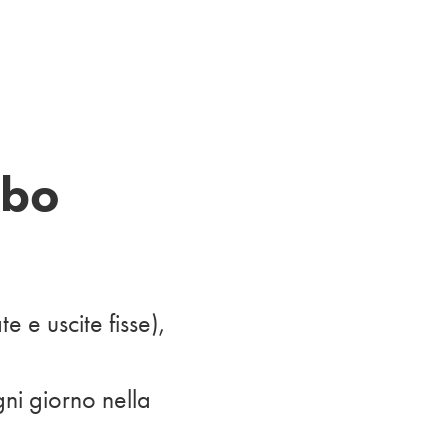
ebo
e e uscite fisse),
gni giorno nella