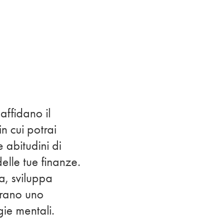
affidano il
n cui potrai
e abitudini di
elle tue finanze.
a, sviluppa
erano uno
gie mentali.