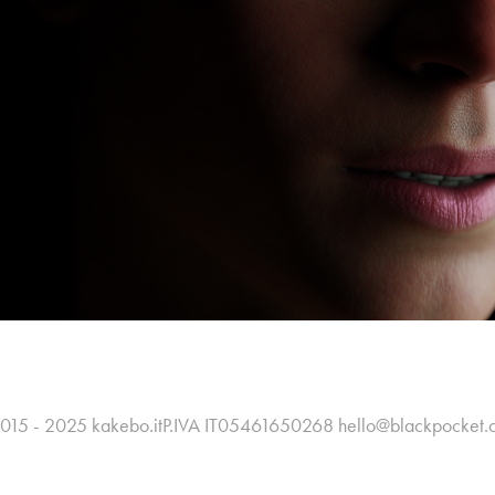
015 - 2025 kakebo.itP.IVA IT05461650268 hello@blackpocket.