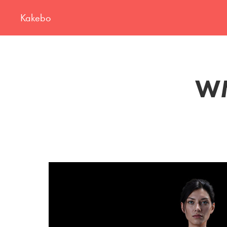
Kakebo
WM